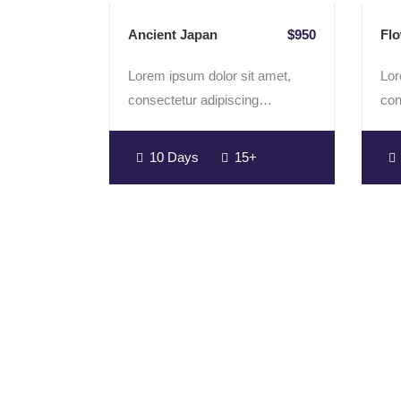
Ancient Japan
$950
Flo
Lorem ipsum dolor sit amet,
Lor
consectetur adipiscing…
con
10 Days
15+