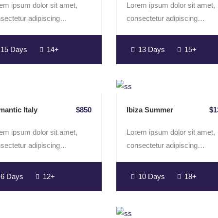
em ipsum dolor sit amet,
Lorem ipsum dolor sit amet,
sectetur adipiscing…
consectetur adipiscing…
15 Days
14+
13 Days
15+
antic Italy
$850
Ibiza Summer
$1
em ipsum dolor sit amet,
Lorem ipsum dolor sit amet,
sectetur adipiscing…
consectetur adipiscing…
6 Days
12+
10 Days
18+