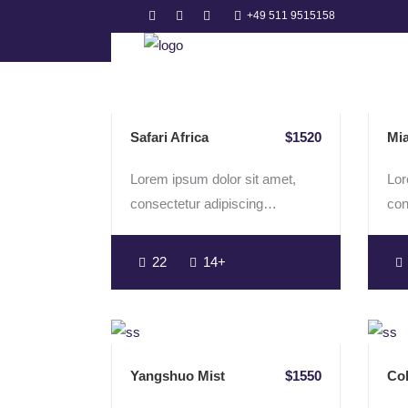
DATE
PRICE LOW TO HIGH
PRIC
+49 511 9515158
Safari Africa
$1520
Mi
Lorem ipsum dolor sit amet,
Lor
consectetur adipiscing…
con
22
14+
Yangshuo Mist
$1550
Col