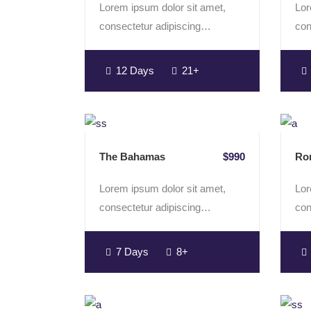
Lorem ipsum dolor sit amet,
Lor
consectetur adipiscing…
con
12 Days
21+
The Bahamas
$990
Rom
Lorem ipsum dolor sit amet,
Lor
consectetur adipiscing…
con
7 Days
8+