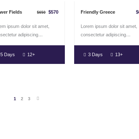
wer Fields
$570
Friendly Greece
$
$650
em ipsum dolor sit amet,
Lorem ipsum dolor sit amet,
sectetur adipiscing…
consectetur adipiscing…
5 Days
12+
3 Days
13+
1
2
3