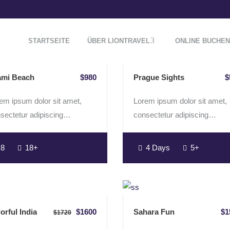
E HIGH TO LOW
NAME (A - Z)
TOUR LIST
STARTSEITE
ÜBER LIONTRAVEL
ONLINE BUCHEN
ami Beach
$980
Prague Sights
$
em ipsum dolor sit amet,
Lorem ipsum dolor sit amet,
sectetur adipiscing…
consectetur adipiscing…
8
18+
4 Days
5+
orful India
$1600
Sahara Fun
$1
$1720